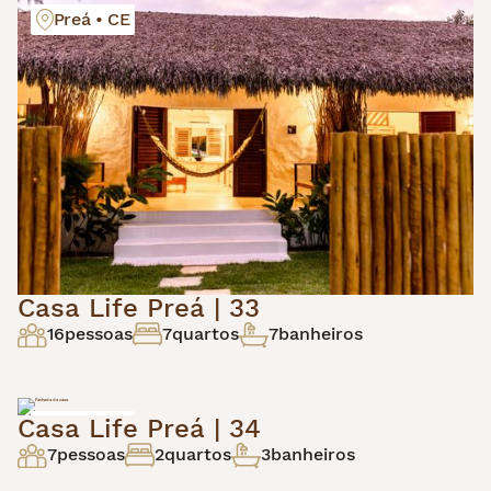
Preá • CE
Casa Life Preá | 33
16
pessoas
7
quartos
7
banheiros
Casa Life Preá | 34
Preá • CE
7
pessoas
2
quartos
3
banheiros