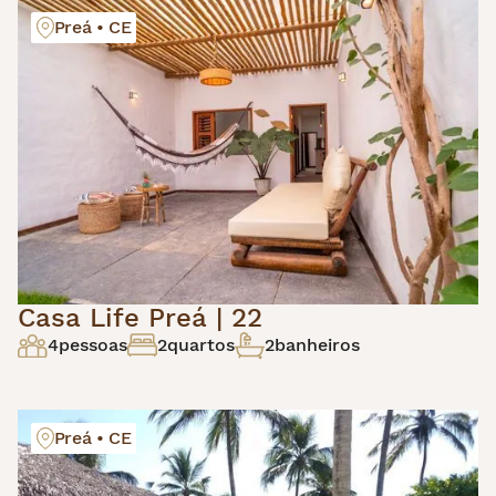
Preá • CE
Casa Life Preá | 22
4
pessoas
2
quartos
2
banheiros
Preá • CE