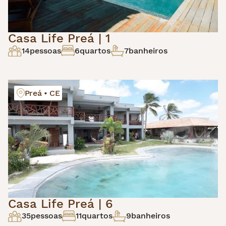
Casa Life Preá | 1
14
pessoas
6
quartos
7
banheiros
Preá • CE
Casa Life Preá | 6
35
pessoas
11
quartos
9
banheiros