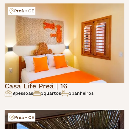
Preá • CE
Casa Life Preá | 16
9
pessoas
3
quartos
3
banheiros
Preá • CE