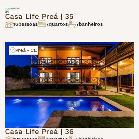
Casa Life Preá | 35
Preá • CE
16
pessoas
7
quartos
7
banheiros
Preá • CE
Casa Life Preá | 36