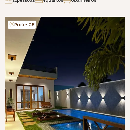
12
pessoas
4
quartos
6
banheiros
Preá • CE