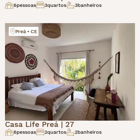
6
pessoas
3
quartos
3
banheiros
Preá • CE
Casa Life Preá | 27
6
pessoas
2
quartos
2
banheiros