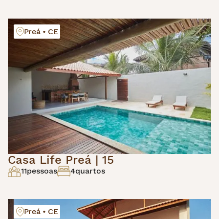
Preá • CE
Casa Life Preá | 15
11
pessoas
4
quartos
Preá • CE