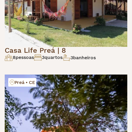
Casa Life Preá | 8
8
pessoas
3
quartos
3
banheiros
Preá • CE