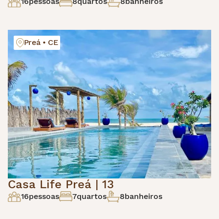
16
pessoas
8
quartos
8
banheiros
Preá • CE
Casa Life Preá | 13
16
pessoas
7
quartos
8
banheiros