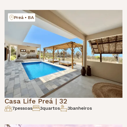
Preá • BA
Casa Life Preá | 32
7
pessoas
3
quartos
3
banheiros