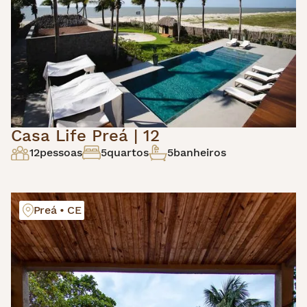
Casa Life Preá | 12
12
pessoas
5
quartos
5
banheiros
Preá • CE