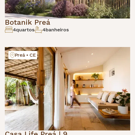
Botanik Preá
4
quartos
4
banheiros
Preá • CE
Casa Life Preá | 9