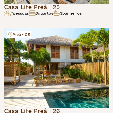
Casa Life Preá | 25
7
pessoas
3
quartos
3
banheiros
Preá • CE
Casa Life Preá | 26