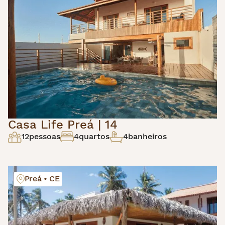
Casa Life Preá | 14
12
pessoas
4
quartos
4
banheiros
Preá • CE