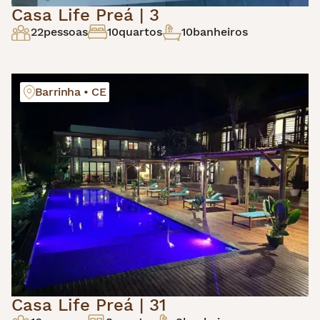
Casa Life Preá | 3
22
pessoas
10
quartos
10
banheiros
Barrinha • CE
Casa Life Preá | 31