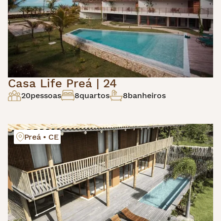
Casa Life Preá | 24
20
pessoas
8
quartos
8
banheiros
Preá • CE