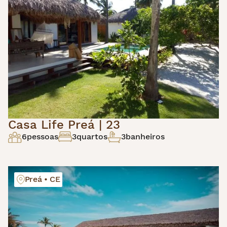
Casa Life Preá | 23
6
pessoas
3
quartos
3
banheiros
Preá • CE