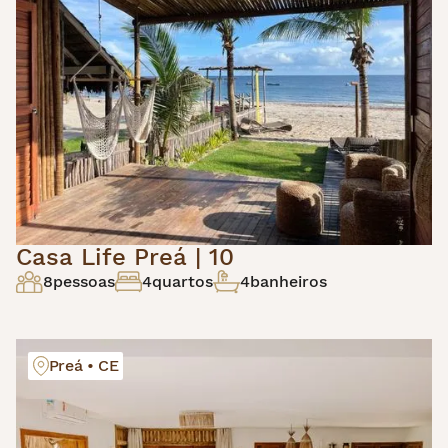
Casa Life Preá | 10
8
pessoas
4
quartos
4
banheiros
Preá • CE