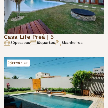
Casa Life Preá | 5
30
pessoas
10
quartos
8
banheiros
Preá • CE