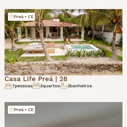
Preá • CE
Casa Life Preá | 28
7
pessoas
3
quartos
3
banheiros
Preá • CE