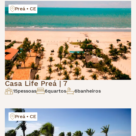
Preá • CE
Casa Life Preá | 7
15
pessoas
6
quartos
6
banheiros
Preá • CE