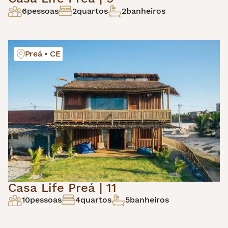
6
pessoas
2
quartos
2
banheiros
Preá • CE
Casa Life Preá | 11
10
pessoas
4
quartos
5
banheiros