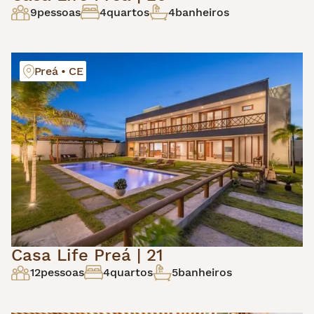
9
pessoas
4
quartos
4
banheiros
Preá • CE
Casa Life Preá | 21
12
pessoas
4
quartos
5
banheiros