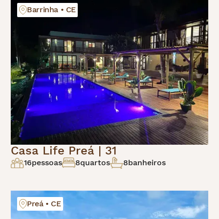
Barrinha • CE
Casa Life Preá | 31
16
pessoas
8
quartos
8
banheiros
Preá • CE