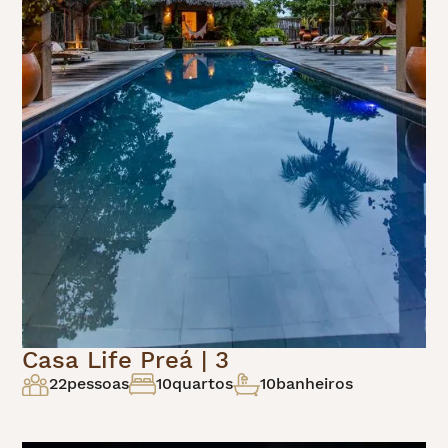
Casa Life Preá | 3
22
pessoas
10
quartos
10
banheiros