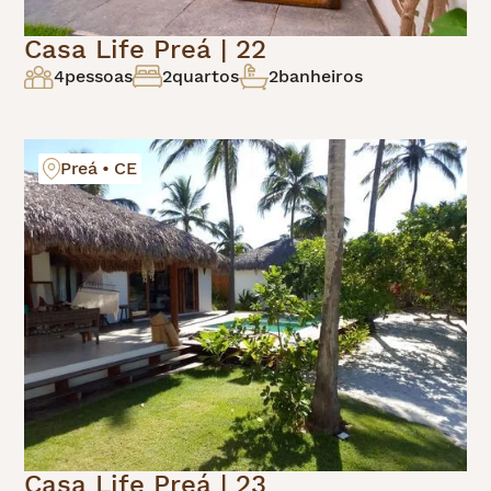
Casa Life Preá | 22
4
pessoas
2
quartos
2
banheiros
Preá • CE
Casa Life Preá | 23