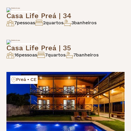
Casa Life Preá | 34
Preá • CE
7
pessoas
2
quartos
3
banheiros
Casa Life Preá | 35
Preá • CE
16
pessoas
7
quartos
7
banheiros
Preá • CE