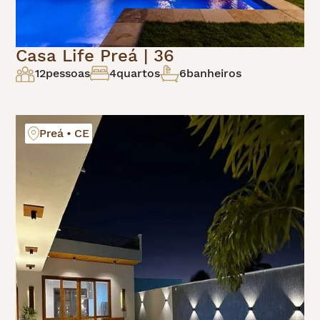
Casa Life Preá | 36
12
pessoas
4
quartos
6
banheiros
Preá • CE