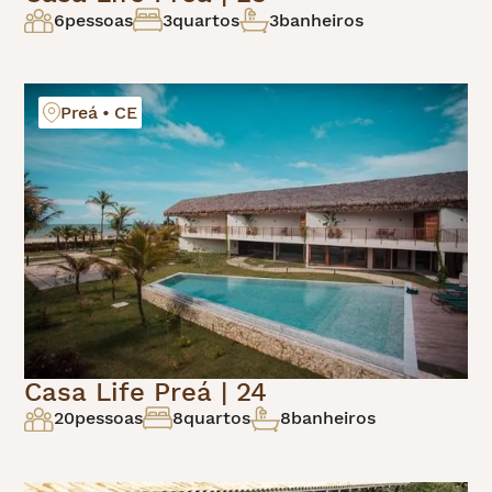
6
pessoas
3
quartos
3
banheiros
Preá • CE
Casa Life Preá | 24
20
pessoas
8
quartos
8
banheiros