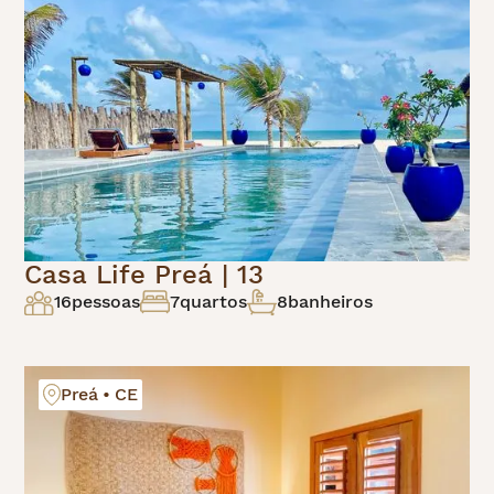
Casa Life Preá | 13
16
pessoas
7
quartos
8
banheiros
Preá • CE