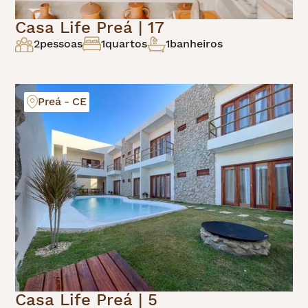
Casa Life Preá | 17
2
pessoas
1
quartos
1
banheiros
Preá - CE
Casa Life Preá | 5