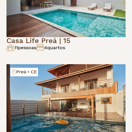
Casa Life Preá | 15
11
pessoas
4
quartos
Preá • CE