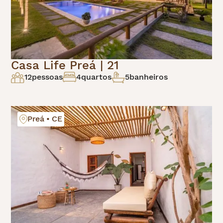
Casa Life Preá | 21
12
pessoas
4
quartos
5
banheiros
Preá • CE