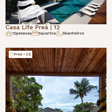
Casa Life Preá | 12
12
pessoas
5
quartos
5
banheiros
Preá • CE