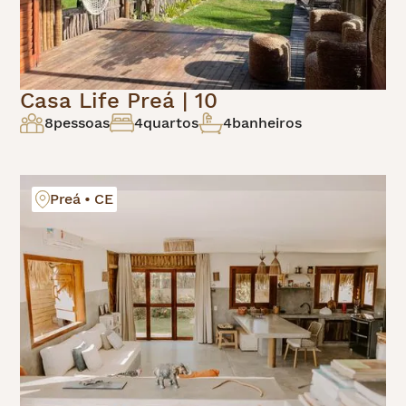
Casa Life Preá | 10
8
pessoas
4
quartos
4
banheiros
Preá • CE