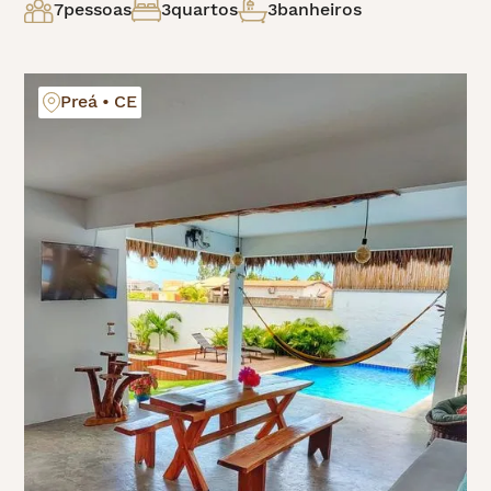
7
pessoas
3
quartos
3
banheiros
Preá • CE