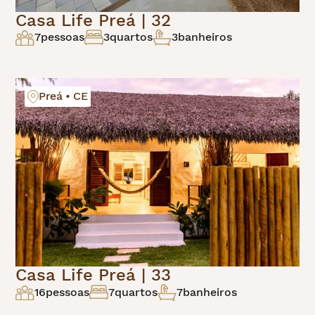
Casa Life Preá | 32
7
pessoas
3
quartos
3
banheiros
Preá • CE
Casa Life Preá | 33
16
pessoas
7
quartos
7
banheiros