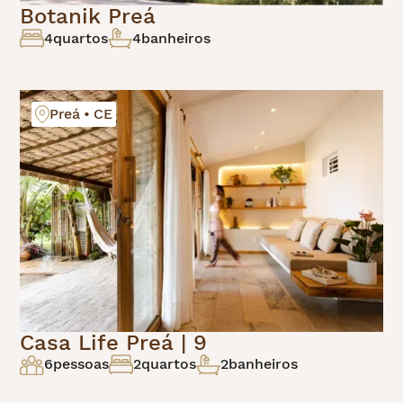
Botanik Preá
4
quartos
4
banheiros
Preá • CE
Casa Life Preá | 9
6
pessoas
2
quartos
2
banheiros