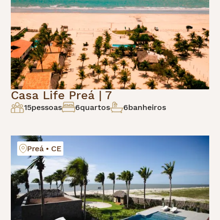
Casa Life Preá | 7
15
pessoas
6
quartos
6
banheiros
Preá • CE