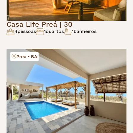
Casa Life Preá | 30
4
pessoas
1
quartos
1
banheiros
Preá • BA