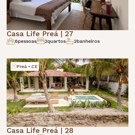
Casa Life Preá | 27
6
pessoas
2
quartos
2
banheiros
Preá • CE
Casa Life Preá | 28