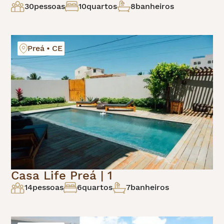
30
pessoas
10
quartos
8
banheiros
Preá • CE
Casa Life Preá | 1
14
pessoas
6
quartos
7
banheiros