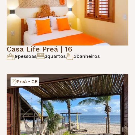
Casa Life Preá | 16
9
pessoas
3
quartos
3
banheiros
Preá • CE