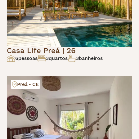
Casa Life Preá | 26
6
pessoas
3
quartos
3
banheiros
Preá • CE