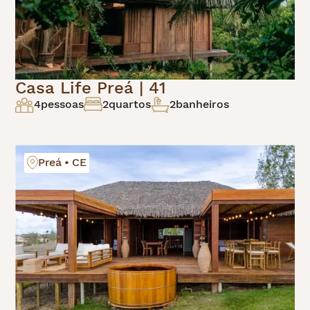
Casa Life Preá | 41
4
pessoas
2
quartos
2
banheiros
Preá • CE