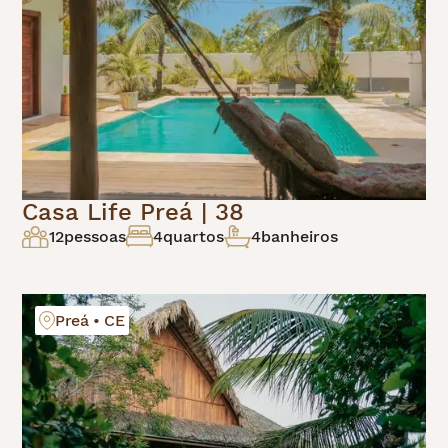
Casa Life Preá | 38
12
pessoas
4
quartos
4
banheiros
Preá • CE