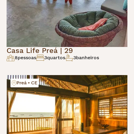
Casa Life Preá | 29
8
pessoas
3
quartos
3
banheiros
Preá • CE