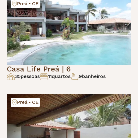
Preá • CE
Casa Life Preá | 6
35
pessoas
11
quartos
9
banheiros
Preá • CE