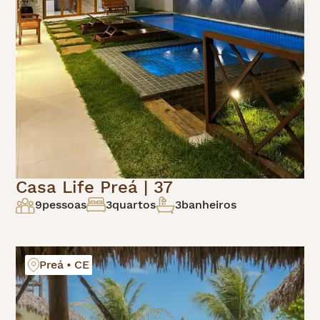
Casa Life Preá | 37
9
pessoas
3
quartos
3
banheiros
Preá • CE