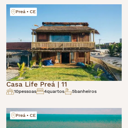
Preá • CE
Casa Life Preá | 11
10
pessoas
4
quartos
5
banheiros
Preá • CE