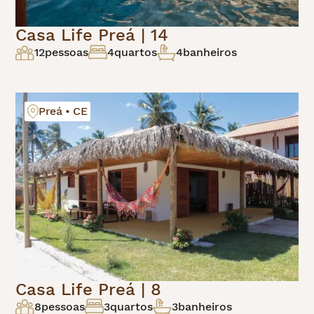
Casa Life Preá | 14
12
pessoas
4
quartos
4
banheiros
Preá • CE
Casa Life Preá | 8
8
pessoas
3
quartos
3
banheiros