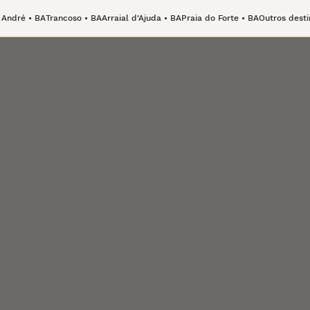
 André • BA
Trancoso • BA
Arraial d'Ajuda • BA
Praia do Forte • BA
Outros desti