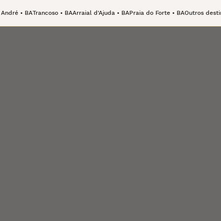
 André • BA
Trancoso • BA
Arraial d'Ajuda • BA
Praia do Forte • BA
Outros desti