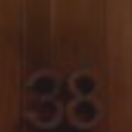
Trancoso • BA