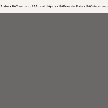
 André • BA
Trancoso • BA
Arraial d'Ajuda • BA
Praia do Forte • BA
Outros desti